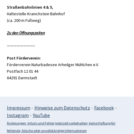
Straßenbahnlinien 4 & 5
,
Haltestelle Kranichstein Bahnhof
(ca. 200 m Fußweg)
Zu den Öffnungszeiten
————————–
Post Förderverein:
Förderverein Naturbadesee Arheilger Mühlchen e.V.
Postfach 12 01 44
64291 Darmstadt
Impressum
–
Hinweise zum Datenschutz
–
Facebook
–
Instagram
–
YouTube
Änderungen, Irrtum und Fehler jederzeit vorbehalten; keine Haftung für
fehlende, falsche oder unvollständige Informationen