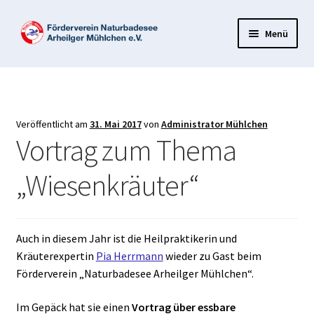
Zur
Zum
Menü
Navigation
Inhalt
springen
springen
Startseite
Aktuelles
Veröffentlicht am
31. Mai 2017
von
Administrator Mühlchen
Unterm
Vortrag zum Thema
Der Badesee
öffnen
„Wiesenkräuter“
Unterm
Förderverein
öffnen
Unterm
Unterstützen
öffnen
Auch in diesem Jahr ist die Heilpraktikerin und
Kräuterexpertin
Pia Herrmann
wieder zu Gast beim
Förderverein „Naturbadesee Arheilger Mühlchen“.
Im Gepäck hat sie einen
Vortrag über essbare