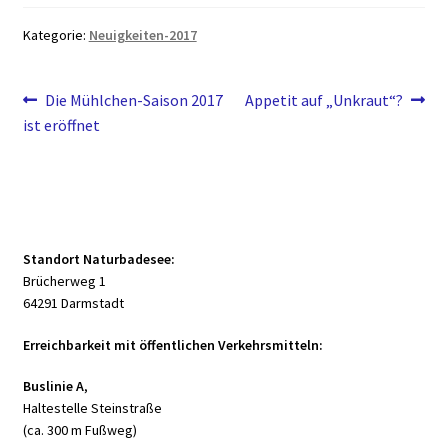
Kategorie:
Neuigkeiten-2017
Beitragsnavigation
Vorheriger
Nächster
Die Mühlchen-Saison 2017
Appetit auf „Unkraut“?
Beitrag:
Beitrag:
ist eröffnet
Standort Naturbadesee:
Brücherweg 1
64291 Darmstadt
Erreichbarkeit mit öffentlichen Verkehrsmitteln:
Buslinie A
,
Haltestelle Steinstraße
(ca. 300 m Fußweg)